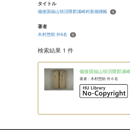
タイトル
備後国福山領沼隈郡浦崎村新畑縄帳
1
著者
木村惣助 外6名
1
検索結果 1 件
備後国福山領沼隈郡浦
著者
: 木村惣助 外６名