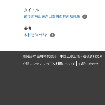
タイトル
備後国福山領芦田郡川面村新畑繩帳
1
著者
木村惣助 外6名
1
奈良絵本 室町時代物語
中国五県土地・租税資料文庫
公開コンテンツの二次利用について
お問い合わせ