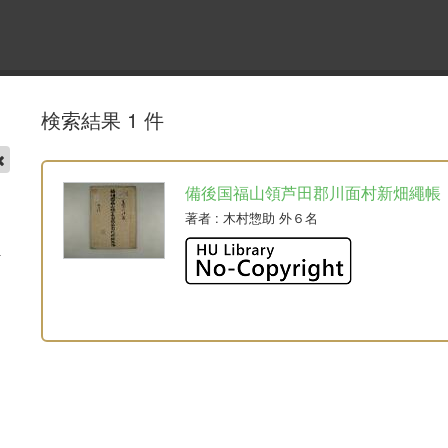
検索結果 1 件
備後国福山領芦田郡川面村新畑繩帳
著者
: 木村惣助 外６名