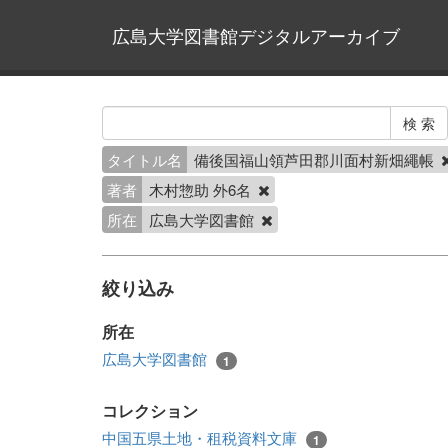
広島大学図書館デジタルアーカイブ
タイトル名
備後国福山領芦田郡川面村新畑繩帳
著者
木村惣助 外6名
所在
広島大学図書館
絞り込み
所在
広島大学図書館
1
コレクション
中国五県土地・租税資料文庫
1