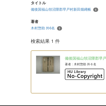
タイトル
備後国福山領沼隈郡早戸村新田畑縄帳
1
著者
木村惣助 外6名
1
検索結果 1 件
備後国福山領沼隈郡早
著者
: 木村惣助 外６名