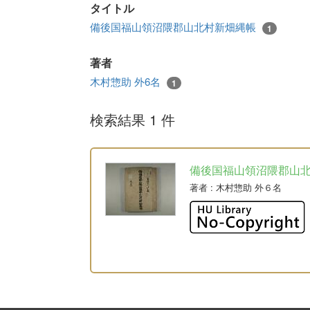
タイトル
備後国福山領沼隈郡山北村新畑縄帳
1
著者
木村惣助 外6名
1
検索結果 1 件
備後国福山領沼隈郡山
著者
: 木村惣助 外６名