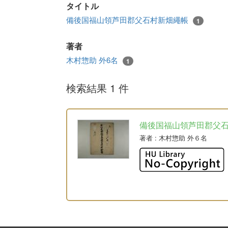
タイトル
備後国福山領芦田郡父石村新畑繩帳
1
著者
木村惣助 外6名
1
検索結果 1 件
備後国福山領芦田郡父
著者
: 木村惣助 外６名