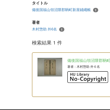
タイトル
備後国福山領沼隈郡鞆町新屋鋪繩帳
1
著者
木村惣助 外6名
1
検索結果 1 件
備後国福山領沼隈郡鞆
著者
: 木村惣助 外６名