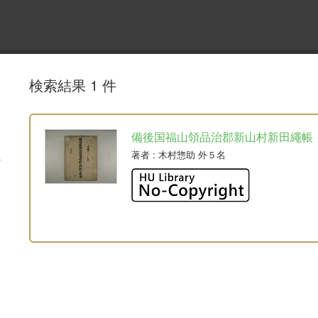
検索結果 1 件
備後国福山領品治郡新山村新田繩帳
著者
: 木村惣助 外５名