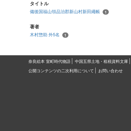
タイトル
備後国福山領品治郡新山村新田繩帳
1
著者
木村惣助 外5名
1
奈良絵本 室町時代物語
中国五県土地・租税資料文庫
公開コンテンツの二次利用について
お問い合わせ