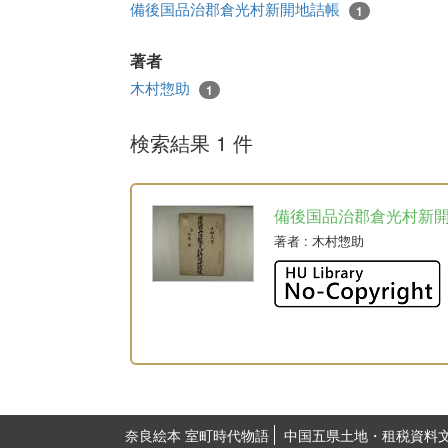
備後国品治郡倉光村新開地詰帳
1
著者
木村惣助
1
検索結果 1 件
備後国品治郡倉光村新
著者
: 木村惣助
奈良絵本 室町時代物語
中国五県土地・租税資料