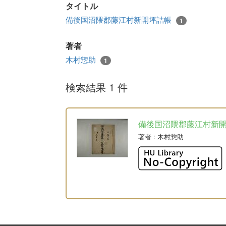
タイトル
備後国沼隈郡藤江村新開坪詰帳
1
著者
木村惣助
1
検索結果 1 件
備後国沼隈郡藤江村新
著者
: 木村惣助