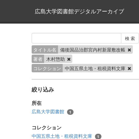
広島大学図書館デジタルアーカイブ
タイトル名
備後国品治郡宮内村新屋敷改帳
著者
木村惣助
コレクション
中国五県土地・租税資料文庫
絞り込み
所在
広島大学図書館
1
コレクション
中国五県土地・租税資料文庫
1