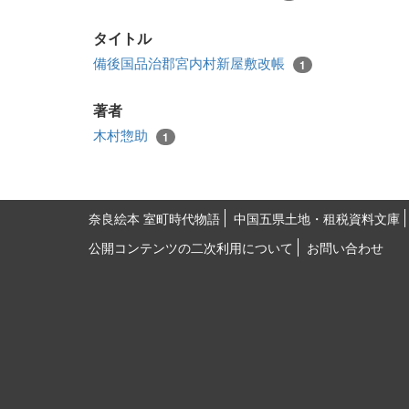
タイトル
備後国品治郡宮内村新屋敷改帳
1
著者
木村惣助
1
奈良絵本 室町時代物語
中国五県土地・租税資料文庫
公開コンテンツの二次利用について
お問い合わせ