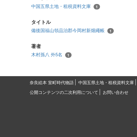
中国五県土地・租税資料文庫
1
タイトル
備後国福山領品治郡今岡村新畑繩帳
1
著者
木村孫八 外5名
1
奈良絵本 室町時代物語
中国五県土地・租税資料文庫
公開コンテンツの二次利用について
お問い合わせ