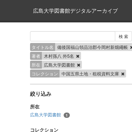
広島大学図書館デジタルアーカイブ
タイトル名
備後国福山領品治郡今岡村新畑繩帳
著者
木村孫八 外5名
所在
広島大学図書館
コレクション
中国五県土地・租税資料文庫
絞り込み
所在
広島大学図書館
1
コレクション