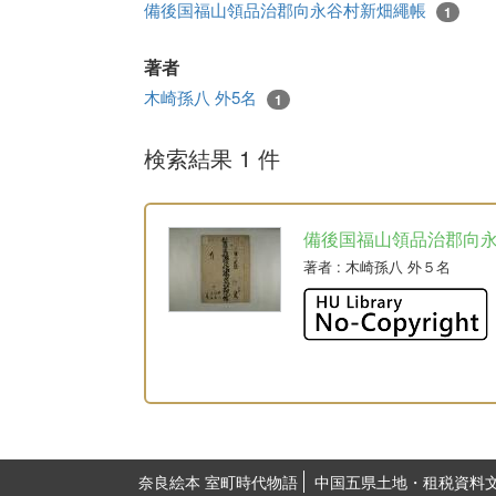
備後国福山領品治郡向永谷村新畑繩帳
1
著者
木崎孫八 外5名
1
検索結果 1 件
備後国福山領品治郡向
著者
: 木崎孫八 外５名
奈良絵本 室町時代物語
中国五県土地・租税資料