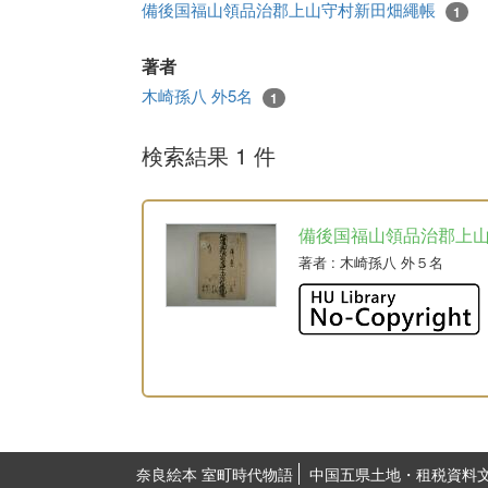
備後国福山領品治郡上山守村新田畑繩帳
1
著者
木崎孫八 外5名
1
検索結果 1 件
備後国福山領品治郡上
著者
: 木崎孫八 外５名
奈良絵本 室町時代物語
中国五県土地・租税資料