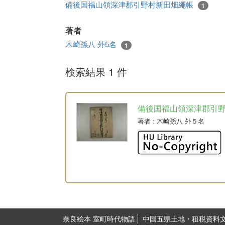
備後国福山領深津郡引野村新田畑繩帳
1
著者
木崎孫八 外5名
1
検索結果 1 件
備後国福山領深津郡引
著者
: 木崎孫八 外５名
奈良絵本 室町時代物語
中国五県土地・租税資料