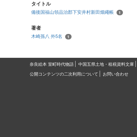
タイトル
備後国福山領品治郡下安井村新田畑繩帳
1
著者
木崎孫八 外5名
1
奈良絵本 室町時代物語
中国五県土地・租税資料文庫
公開コンテンツの二次利用について
お問い合わせ