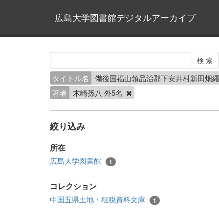
広島大学図書館デジタルアーカイブ
タイトル名
備後国福山領品治郡下安井村新田畑
著者
木崎孫八 外5名
絞り込み
所在
広島大学図書館
1
コレクション
中国五県土地・租税資料文庫
1