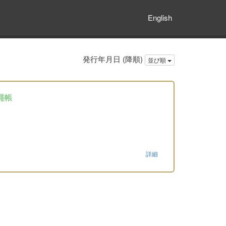
English
発行年月日 (降順)
並び順
繩帳
詳細