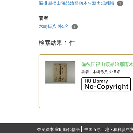
備後国福山領品治郡雨木村新田畑繩帳
1
著者
木崎孫八 外5名
1
検索結果 1 件
備後国福山領品治郡雨
著者
: 木崎孫八 外５名
奈良絵本 室町時代物語
中国五県土地・租税資料