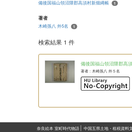
備後国福山領沼隈郡高須村新畑縄帳
1
著者
木崎孫八 外5名
1
検索結果 1 件
備後国福山領沼隈郡高
著者
: 木崎孫八 外５名
奈良絵本 室町時代物語
中国五県土地・租税資料