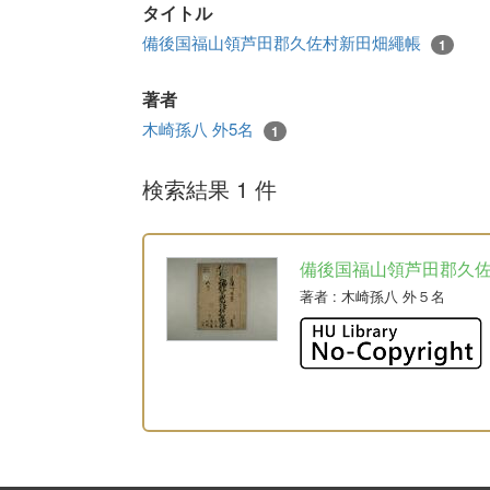
タイトル
備後国福山領芦田郡久佐村新田畑繩帳
1
著者
木崎孫八 外5名
1
検索結果 1 件
備後国福山領芦田郡久
著者
: 木崎孫八 外５名