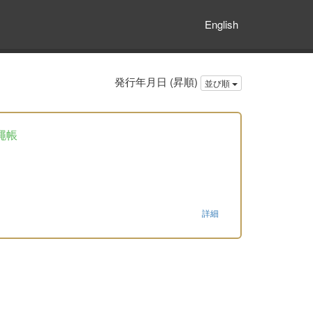
English
発行年月日 (昇順)
並び順
繩帳
詳細