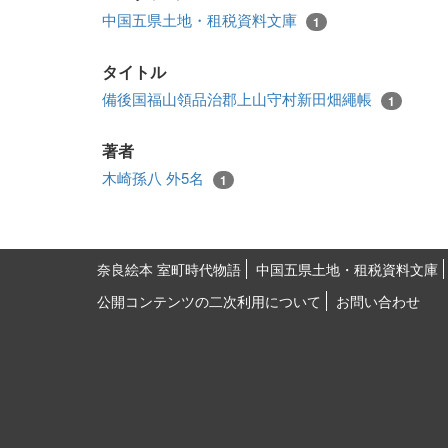
中国五県土地・租税資料文庫
1
タイトル
備後国福山領品治郡上山守村新田畑繩帳
1
著者
木崎孫八 外5名
1
奈良絵本 室町時代物語
中国五県土地・租税資料文庫
公開コンテンツの二次利用について
お問い合わせ