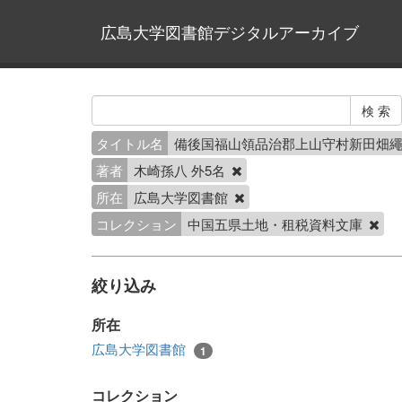
広島大学図書館デジタルアーカイブ
タイトル名
備後国福山領品治郡上山守村新田畑
著者
木崎孫八 外5名
所在
広島大学図書館
コレクション
中国五県土地・租税資料文庫
絞り込み
所在
広島大学図書館
1
コレクション