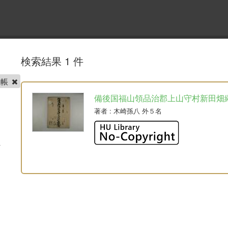
検索結果 1 件
繩帳
備後国福山領品治郡上山守村新田畑
著者
: 木崎孫八 外５名