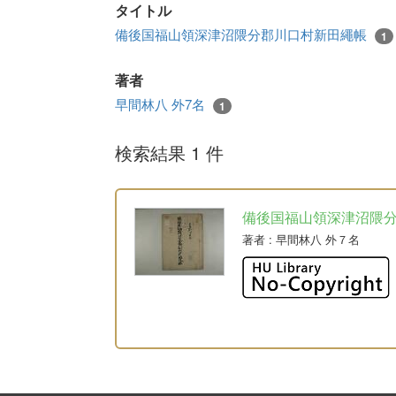
タイトル
備後国福山領深津沼隈分郡川口村新田繩帳
1
著者
早間林八 外7名
1
検索結果 1 件
備後国福山領深津沼隈
著者
: 早間林八 外７名