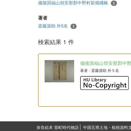
備後国福山領安那郡中野村新畑繩帳
1
著者
斎藤源助 外5名
1
検索結果 1 件
備後国福山領安那郡中
著者
: 斎藤源助 外５名
奈良絵本 室町時代物語
中国五県土地・租税資料