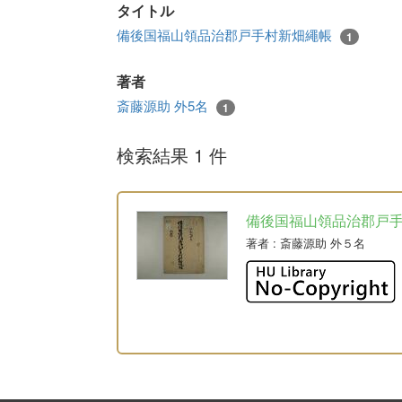
タイトル
備後国福山領品治郡戸手村新畑繩帳
1
著者
斎藤源助 外5名
1
検索結果 1 件
備後国福山領品治郡戸
著者
: 斎藤源助 外５名