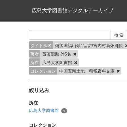
広島大学図書館デジタルアーカイブ
タイトル名
備後国福山領品治郡宮内村新畑繩帳
著者
斎藤源助 外5名
所在
広島大学図書館
コレクション
中国五県土地・租税資料文庫
絞り込み
所在
広島大学図書館
1
コレクション