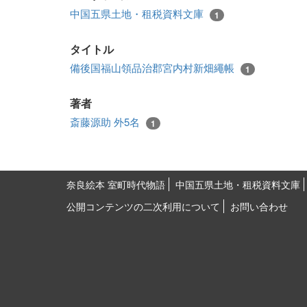
中国五県土地・租税資料文庫
1
タイトル
備後国福山領品治郡宮内村新畑繩帳
1
著者
斎藤源助 外5名
1
奈良絵本 室町時代物語
中国五県土地・租税資料文庫
公開コンテンツの二次利用について
お問い合わせ