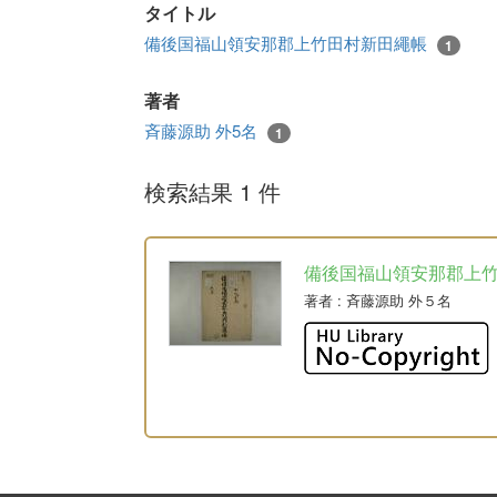
タイトル
備後国福山領安那郡上竹田村新田繩帳
1
著者
斉藤源助 外5名
1
検索結果 1 件
備後国福山領安那郡上
著者
: 斉藤源助 外５名