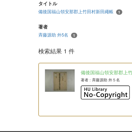
タイトル
備後国福山領安那郡上竹田村新田繩帳
1
著者
斉藤源助 外5名
1
検索結果 1 件
備後国福山領安那郡上
著者
: 斉藤源助 外５名