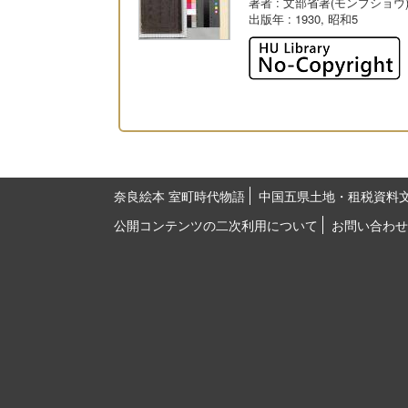
著者
: 文部省著(モンブショウ
出版年
: 1930, 昭和5
奈良絵本 室町時代物語
中国五県土地・租税資料
公開コンテンツの二次利用について
お問い合わせ