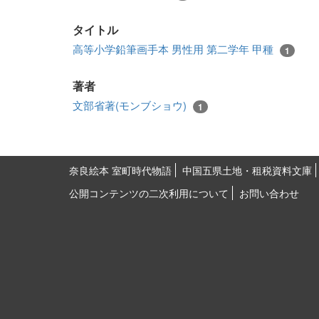
タイトル
高等小学鉛筆画手本 男性用 第二学年 甲種
1
著者
文部省著(モンブショウ)
1
奈良絵本 室町時代物語
中国五県土地・租税資料文庫
公開コンテンツの二次利用について
お問い合わせ