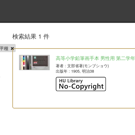
検索結果 1 件
 甲種
高等小学鉛筆画手本 男性用 第二学年
著者
: 文部省著(モンブショウ)
出版年
: 1905, 明治38