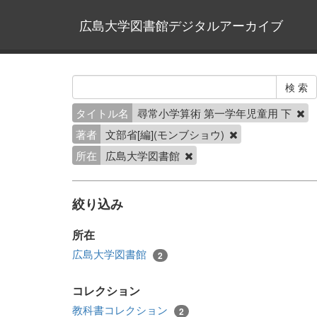
広島大学図書館デジタルアーカイブ
タイトル名
尋常小学算術 第一学年児童用 下
著者
文部省[編](モンブショウ)
所在
広島大学図書館
絞り込み
所在
広島大学図書館
2
コレクション
教科書コレクション
2