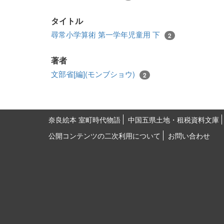
タイトル
尋常小学算術 第一学年児童用 下
2
著者
文部省[編](モンブショウ)
2
奈良絵本 室町時代物語
中国五県土地・租税資料文庫
公開コンテンツの二次利用について
お問い合わせ