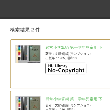
検索結果 2 件
尋常小学算術 第一学年児童用 下
著者
: 文部省[編](モンブショウ)
出版年
: 1935, 昭和10
尋常小学算術 第一学年児童用 下
著者
: 文部省[編](モンブショウ)
出版年
: 1936, 昭和11