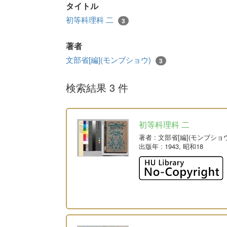
タイトル
初等科理科 二
3
著者
文部省[編](モンブショウ)
3
検索結果 3 件
初等科理科 二
著者
: 文部省[編](モンブショ
出版年
: 1943, 昭和18