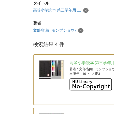
タイトル
高等小学読本 第三学年用 上
4
著者
文部省[編](モンブショウ)
4
検索結果 4 件
高等小学読本 第三学年用
著者
: 文部省[編](モンブショウ
出版年
: 1914, 大正3