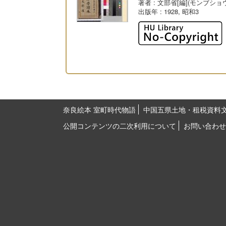
著者
: 文部省[編](モンブショ
出版年
: 1928, 昭和3
奈良絵本 室町時代物語
中国五県土地・租税資料
公開コンテンツの二次利用について
お問い合わせ