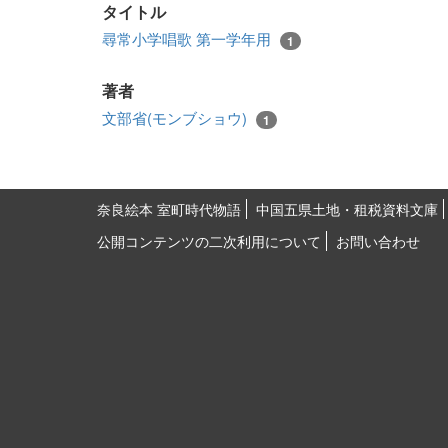
タイトル
尋常小学唱歌 第一学年用
1
著者
文部省(モンブショウ)
1
奈良絵本 室町時代物語
中国五県土地・租税資料文庫
公開コンテンツの二次利用について
お問い合わせ