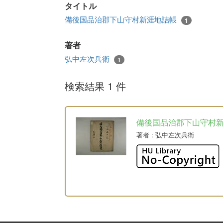
タイトル
備後国品治郡下山守村新涯地詰帳
1
著者
弘中左次兵衛
1
検索結果 1 件
備後国品治郡下山守村
著者
: 弘中左次兵衛