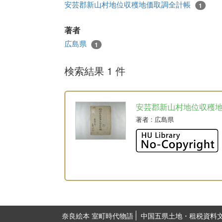
安芸郡新山村地位収穫地価取調全計帳
1
著者
広島県
1
検索結果 1 件
安芸郡新山村地位収穫
著者
: 広島県
奈良絵本 室町時代物語
中国五県土地・租税資料