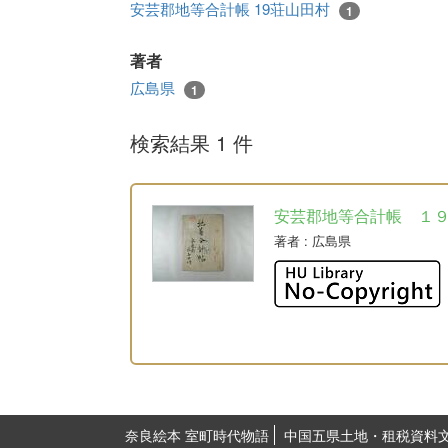
安芸郡地等合計帳 19荘山田村
1
著者
広島県
1
検索結果 1 件
安芸郡地等合計帳 １
著者
: 広島県
奈良絵本 室町時代物語
中国五県土地・租税資料