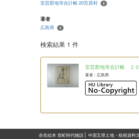
安芸郡地等合計帳 20宮原村
1
著者
広島県
1
検索結果 1 件
安芸郡地等合計帳 ２
著者
: 広島県
奈良絵本 室町時代物語
中国五県土地・租税資料