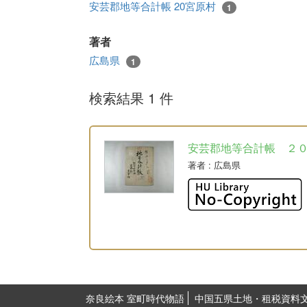
安芸郡地等合計帳 20宮原村
1
著者
広島県
1
検索結果 1 件
安芸郡地等合計帳 ２
著者
: 広島県
奈良絵本 室町時代物語
中国五県土地・租税資料