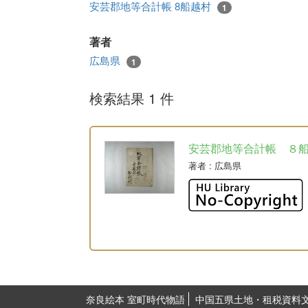
安芸郡地等合計帳 8船越村
1
著者
広島県
1
検索結果 1 件
安芸郡地等合計帳 ８
著者
: 広島県
奈良絵本 室町時代物語
中国五県土地・租税資料