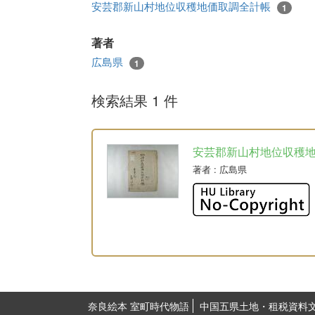
安芸郡新山村地位収穫地価取調全計帳
1
著者
広島県
1
検索結果 1 件
安芸郡新山村地位収穫
著者
: 広島県
奈良絵本 室町時代物語
中国五県土地・租税資料