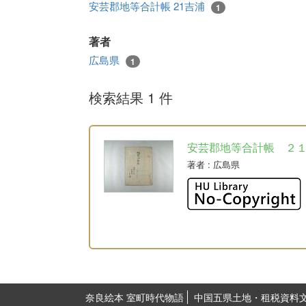
安芸郡地等合計帳 21吉浦
1
著者
広島県
1
検索結果 1 件
安芸郡地等合計帳 ２
著者
: 広島県
奈良絵本 室町時代物語
中国五県土地・租税資料