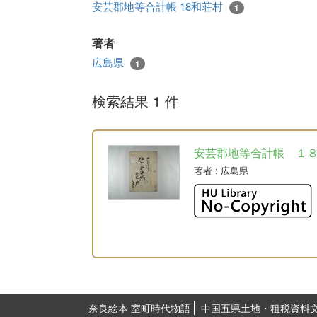
安芸郡地等合計帳 18和荘村
1
著者
広島県
1
検索結果 1 件
安芸郡地等合計帳 １
著者
: 広島県
奈良絵本 室町時代物語
中国五県土地・租税資料