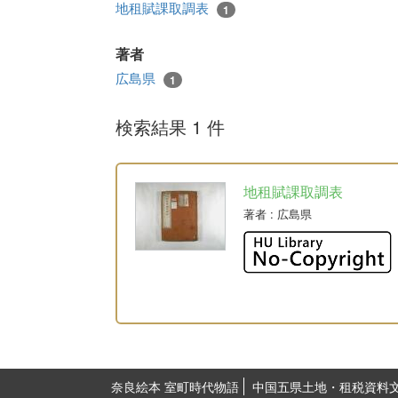
地租賦課取調表
1
著者
広島県
1
検索結果 1 件
地租賦課取調表
著者
: 広島県
奈良絵本 室町時代物語
中国五県土地・租税資料