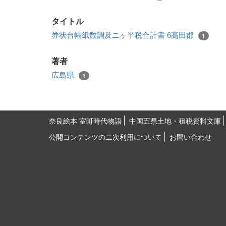
タイトル
券状台帳紙数調及ニヶ半税合計書 6高田郡
1
著者
広島県
1
奈良絵本 室町時代物語
中国五県土地・租税資料文庫
公開コンテンツの二次利用について
お問い合わせ