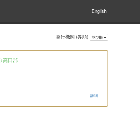
English
発行機関 (昇順)
並び順
６高田郡
詳細