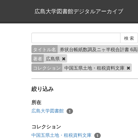
広島大学図書館デジタルアーカイブ
タイトル名
券状台帳紙数調及ニヶ半税合計書 6
著者
広島県
コレクション
中国五県土地・租税資料文庫
絞り込み
所在
広島大学図書館
1
コレクション
中国五県土地・租税資料文庫
1