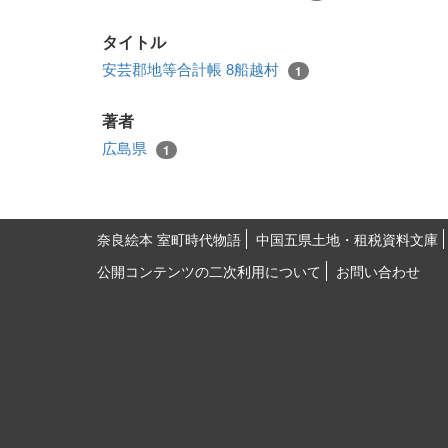
タイトル
安芸郡地等合計帳 8船越村
1
著者
広島県
1
奈良絵本 室町時代物語
中国五県土地・租税資料文庫
公開コンテンツの二次利用について
お問い合わせ