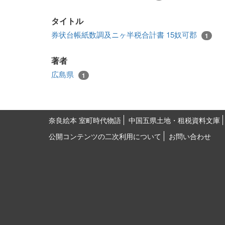
タイトル
券状台帳紙数調及ニヶ半税合計書 15奴可郡
1
著者
広島県
1
奈良絵本 室町時代物語
中国五県土地・租税資料文庫
公開コンテンツの二次利用について
お問い合わせ