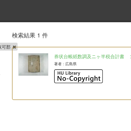
検索結果 1 件
奴可郡
券状台帳紙数調及ニヶ半税合計書 
著者
: 広島県