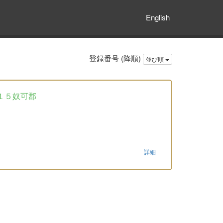
English
登録番号 (降順)
並び順
１５奴可郡
詳細