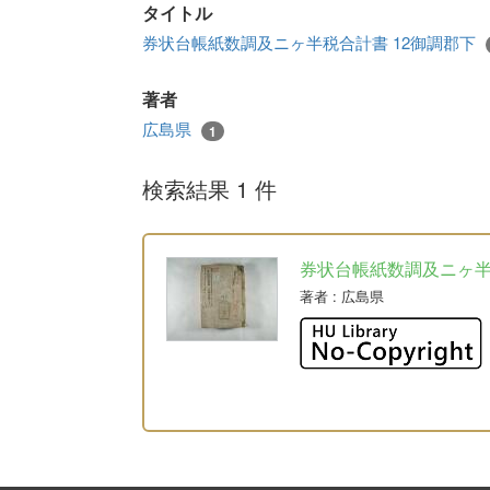
タイトル
券状台帳紙数調及ニヶ半税合計書 12御調郡下
著者
広島県
1
検索結果 1 件
券状台帳紙数調及ニヶ
著者
: 広島県