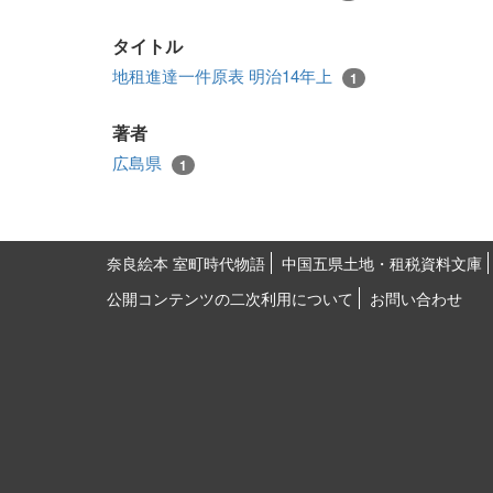
タイトル
地租進達一件原表 明治14年上
1
著者
広島県
1
奈良絵本 室町時代物語
中国五県土地・租税資料文庫
公開コンテンツの二次利用について
お問い合わせ