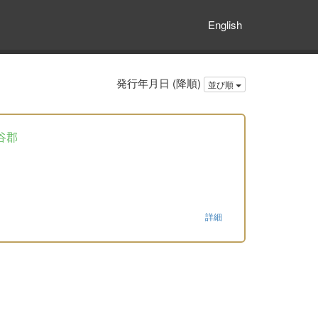
English
発行年月日 (降順)
並び順
谷郡
詳細