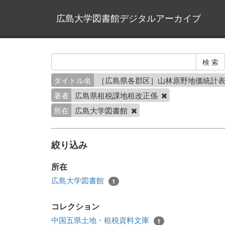
広島大学図書館デジタルアーカイブ
タイトル名
［広島県各郡区］山林原野地価統計表
著者
広島県租税課地租改正係
所在
広島大学図書館
絞り込み
所在
広島大学図書館
1
コレクション
中国五県土地・租税資料文庫
1