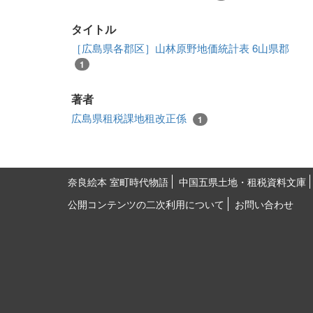
タイトル
［広島県各郡区］山林原野地価統計表 6山県郡
1
著者
広島県租税課地租改正係
1
奈良絵本 室町時代物語
中国五県土地・租税資料文庫
公開コンテンツの二次利用について
お問い合わせ