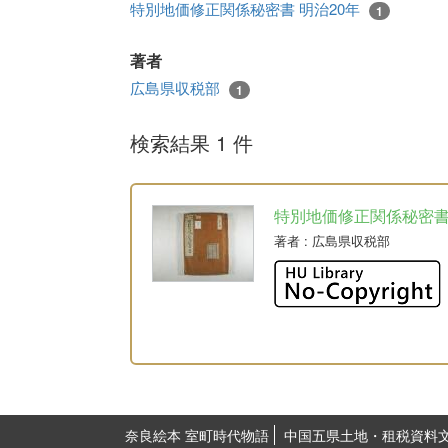
特別地価修正関係秘密書 明治20年
1
著者
広島県収税部
1
検索結果 1 件
特別地価修正関係秘密
著者
: 広島県収税部
奈良絵本 室町時代物語
中国五県土地・租税資料