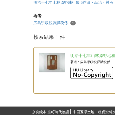
明治十七年山林原野地租帳 5芦田・品治・神
著者
広島県収税課賦税係
1
検索結果 1 件
明治十七年山林原野地
著者
: 広島県収税課賦税係
奈良絵本 室町時代物語
中国五県土地・租税資料